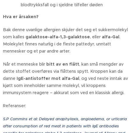
blodtrykksfall og i sjeldne tilfeller døden
Hva er årsaken?
Bak denne uvanlige allergien skjuler det seg et sukkermolekyl
som kalles
galaktose-alfa-1,3-galaktose
, eller
alfa-Gal
.
Molekylet finnes naturlig i de fleste pattedyr, unntatt
mennesker og et par andre arter.
Når et menneske blir
bitt av en flått
, kan små mengder av
dette stoffet overføres via flåttens spytt. Kroppen kan da
danne
IgE-antistoffer mot alfa-Gal
, og ved neste inntak av
kjøtt som inneholder samme molekyl, vil kroppens
immunsystem reagere – akkurat som ved en klassisk allergi.
Referanser:
S.P Commins et al: Delayed anaphylaxis, angioedema, or urticaria
after consumption of red meat in patients with IgE antibodies