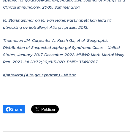
specific for galactose-alpha-1,3-galactose. Journal of Allergy and
Clinical Immunology, 2009. Sammendrag.
M. Starkhammar og M. Van Hage: Fästingbett kan leda till
utveckling av köttallergi. Allergi i praxis, 2013.
Thompson JM, Carpenter A, Kersh GJ, et al. Geographic
Distribution of Suspected Alpha-gal Syndrome Cases - United
States, January 2017-December 2022. MMWR Morb Mortal Wkly
Rep. 2023 Jul 28;72(30):815-820. PMID: 37498787
Kjøttallergi (Alfa-gal syndrom) - NHI.no
Share