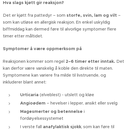
Hva slags kjøtt gir reaksjon?
Det er kjøtt fra pattedyr – som
storfe, svin, lam og vilt
–
som kan utløse en allergisk reaksjon. En enkel uskyldig
biffmiddag kan dermed føre til alvorlige symptomer flere
timer etter måltidet.
Symptomer å være oppmerksom på
Reaksjonen kommer som regel
2–6 timer etter inntak.
Det
kan derfor være vanskelig å koble den direkte til maten.
Symptomene kan variere fra milde til livstruende, og
inkluderer blant annet:
Urticaria
(elveblest) - utslett og kløe
Angioødem
– hevelser i lepper, ansikt eller svelg
Magesmerter og betennelse
i
fordøyelsessystemet
I verste fall
anafylaktisk sjokk
, som kan føre til