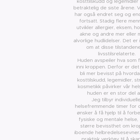
kosttilskudd og legemidler
betraktelig de siste årene. Vå
har også endret seg og en
fortsatt. Stadig flere me
utvikler allergier, eksem, h
akne og andre mer eller 
alvorlige hudlidelser. Det er 
om at disse tilstanden
livsstilsrelaterte.
Huden avspeiler hva som 
inni kroppen. Derfor er det 
bli mer bevisst på hvorda
kosttilskudd, legemidler, s
kosmetikk påvirker vår he
huden er en stor del 
Jeg tilbyr individuell
helsefremmende timer for
ønsker å få hjelp til å forb
fysiske og mentale helse
større bevissthet om kr
iboende helbredelsesevner
praktisk verktøy til å sk