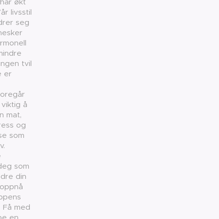
 har økt
r livsstil
drer seg
nnesker
ormonell
mindre
ingen tvil
e er
foregår
viktig å
n mat,
tress og
lse som
av.
e
 deg som
edre din
, oppnå
oppens
. Få med
ape en