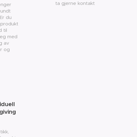
ta gjerne kontakt
enger
rundt
Er du
 produkt
 til
deg med
g av
er og
iduell
iving
ikk,