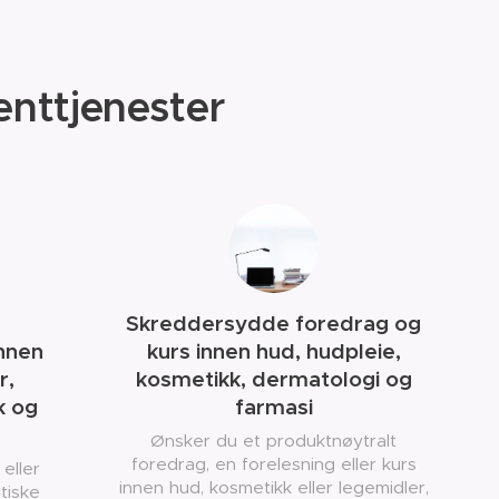
nttjenester
Skreddersydde foredrag og
innen
kurs innen hud, hudpleie,
r,
kosmetikk, dermatologi og
k og
farmasi
Ønsker du et produktnøytralt
foredrag, en forelesning eller kurs
eller
innen hud, kosmetikk eller legemidler,
tiske