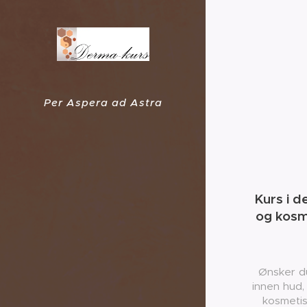
Per Aspera ad Astra
Kurs i d
og kosm
Ønsker d
innen hud,
kosmetis