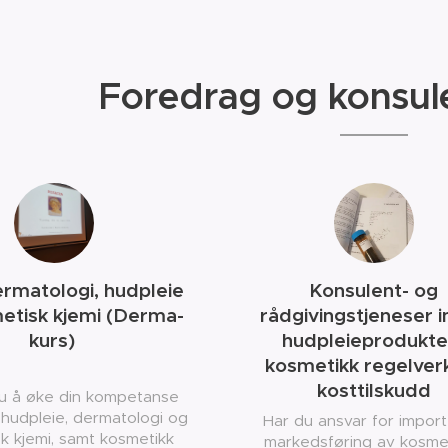
Foredrag og konsule
ermatologi, hudpleie
Konsulent- og
etisk kjemi (Derma-
rådgivingstjeneser 
kurs)
hudpleieprodukte
kosmetikk regelver
kosttilskudd
u å øke din kompetanse
 hudpleie, dermatologi og
Har du ansvar for import 
k kjemi, samt kosmetikk
markedsføring av kosme