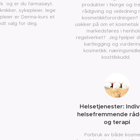
rk og er du farmasøyt,
produkter i Norge og tr
nikker, sykepleier, lege
rådgiving og veiledning 
dpleier er Derma-kurs et
kosmetikkforordningen? 
dt valg for deg.
usikker på om et kosmetisk
markedsføres i henhold
regelverket? Jeg hjelper 
kartlegging og vurderin
kosmetikk, næringsmidl
kosttilskudd.
Helsetjenester: Indiv
helsefremmende rådg
og terapi
Forbruk av både kosmet