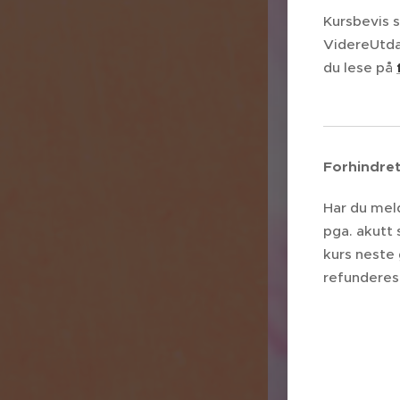
Kursbevis 
VidereUtda
du lese på
Forhindret 
Har du meld
pga. akutt 
kurs neste 
refunderes 