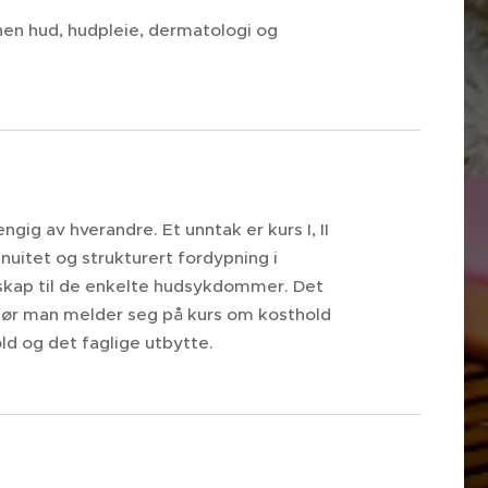
nen hud, hudpleie, dermatologi og
gig av hverandre. Et unntak er kurs I, II
nuitet og strukturert fordypning i
skap til de enkelte hudsykdommer. Det
før man melder seg på kurs om kosthold
ld og det faglige utbytte.