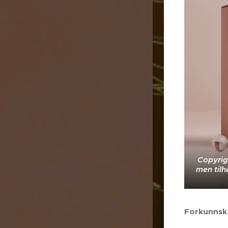
Copyrig
men tilh
Forkunnsk