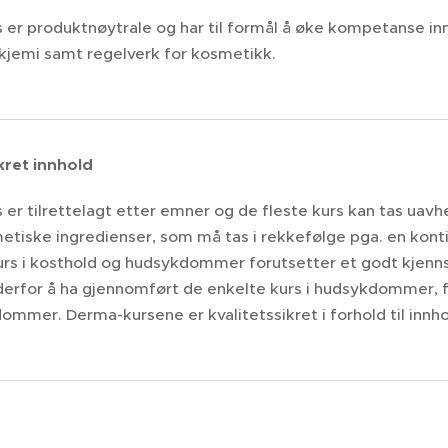
 er produktnøytrale og har til formål å øke kompetanse in
kjemi samt regelverk for kosmetikk.
kret innhold
er tilrettelagt etter emner og de fleste kurs kan tas uavhen
smetiske ingredienser, som må tas i rekkefølge pga. en konti
rs i kosthold og hudsykdommer forutsetter et godt kjenn
derfor å ha gjennomført de enkelte kurs i hudsykdommer, 
mmer. Derma-kursene er kvalitetssikret i forhold til innho