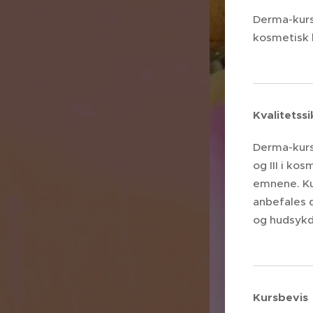
Derma-kurs
kosmetisk 
Kvalitetssi
Derma-kurs 
og III i ko
emnene. Ku
anbefales 
og hudsykdo
Kursbevis