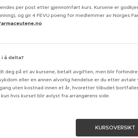
sendes per post etter gjennomført kurs. Kursene er godkje
nning), og gir 4 FEVU poeng for medlemmer av Norges Fa
farmaceutene.no
i å delta?
t deg på et av kursene, betalt avgiften, men blir forhindret 
sykdom eller en annen alvorlig hendelse er du etter avtale
gang uten kostnad innen et år, hvoretter tilbudet bortfall
kun hvis kurset blir avlyst fra arrangørens side.
KURSOVERSIKT