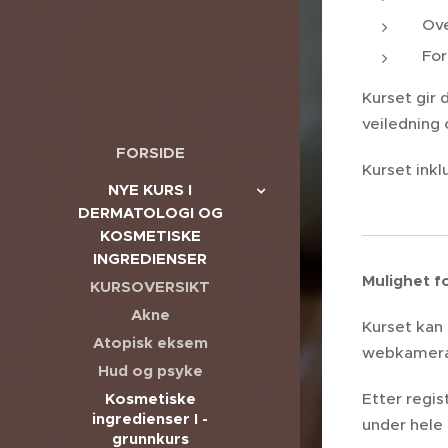
Ove
For
Kurset gir
veiledning
FORSIDE
Kurset ink
NYE KURS I
DERMATOLOGI OG
KOSMETISKE
INGREDIENSER
Mulighet fo
KURSOVERSIKT
Akne
Kurset kan
Atopisk eksem
webkamera,
Hud og psyke
Etter regis
Kosmetiske
ingredienser I -
under hele 
grunnkurs