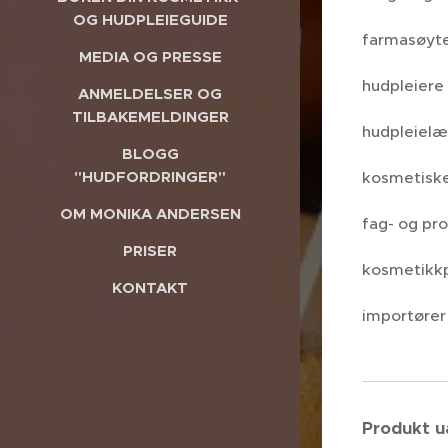
OG HUDPLEIEGUIDE
farmasøyt
MEDIA OG PRESSE
hudpleiere
ANMELDELSER OG
TILBAKEMELDINGER
hudpleielæ
BLOGG
"HUDFORDRINGER"
kosmetiske
OM MONIKA ANDERSEN
fag- og pr
PRISER
kosmetikk
KONTAKT
importører
Produkt u