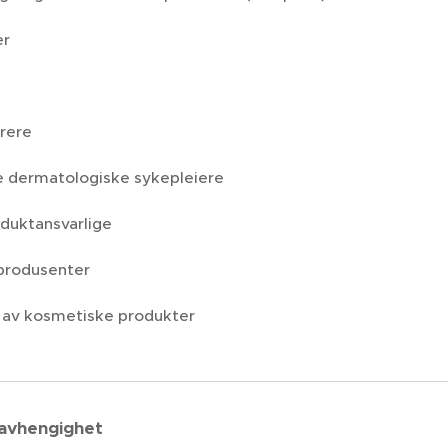
er
rere
 dermatologiske sykepleiere
oduktansvarlige
produsenter
 av kosmetiske produkter
avhengighet