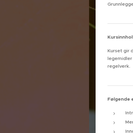
Grunnlegge
Kursinnho
Kurset gir
legemidler
regelverk.
Følgende 
Int
Mer
Inn