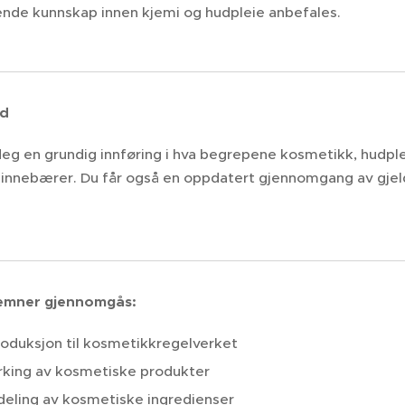
nde kunnskap innen kjemi og hudpleie anbefales.
ld
 deg en grundig innføring i hva begrepene kosmetikk, hudp
 innebærer. Du får også en oppdatert gjennomgang av gje
emner gjennomgås:
roduksjon til kosmetikkregelverket
king av kosmetiske produkter
deling av kosmetiske ingredienser