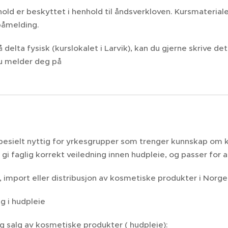
nhold er beskyttet i henhold til åndsverkloven. Kursmateri
påmelding.
 delta fysisk (kurslokalet i Larvik), kan du gjerne skrive de
du melder deg på
spesielt nyttig for yrkesgrupper som trenger kunnskap om
 gi faglig korrekt veiledning innen hudpleie, og passer for
 import eller distribusjon av kosmetiske produkter i Norge
g i hudpleie
g salg av kosmetiske produkter ( hudpleie):