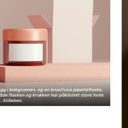
gg i bakgrunnen, og en brun/rosa pipetteflaske,
e flasken og krukken har påklistret store hvite
. Stilleben.