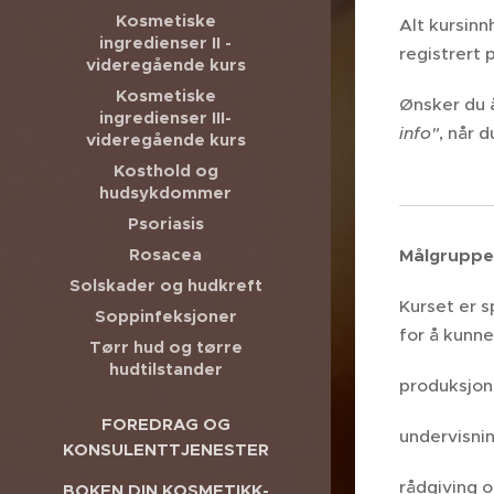
Kosmetiske
Alt kursin
ingredienser II -
registrert 
videregående kurs
Kosmetiske
Ønsker du å
ingredienser III-
info"
, når 
videregående kurs
Kosthold og
hudsykdommer
Psoriasis
Rosacea
Målgruppe
Solskader og hudkreft
Kurset er 
Soppinfeksjoner
for å kunne
Tørr hud og tørre
hudtilstander
produksjon,
FOREDRAG OG
undervisnin
KONSULENTTJENESTER
rådgiving o
BOKEN DIN KOSMETIKK-